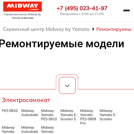
+7 (495) 023-41-97
Ежедневно с 9:00 до 21:00
Сервисный центр Midway by
Yamato
в Москве
Сервисный центр Midway by Yamato
Ремонтируемые
Ремонтируемые модели
Электросамокат
PES 0810
Midway
Midway
Midway
Midway
Midway
Autoskate
Yamato
Yamato E-
Yamato
Yamato E-
PES 0810
Scooter S
PES 0809
Scooter
Pro
Midway
Midway
Midway
Yamato
Autoskate
Yamato