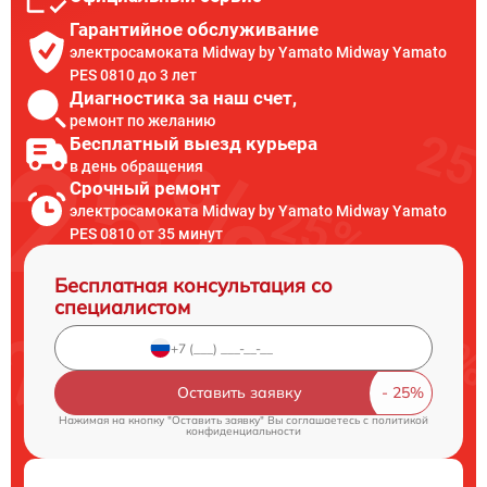
Гарантийное обслуживание
электросамоката Midway by Yamato Midway Yamato
PES 0810 до 3 лет
Диагностика за наш счет,
ремонт по желанию
Бесплатный выезд курьера
в день обращения
Срочный ремонт
электросамоката Midway by Yamato Midway Yamato
PES 0810 от 35 минут
Бесплатная консультация со
специалистом
Оставить заявку
Нажимая на кнопку "Оставить заявку" Вы соглашаетесь c
политикой
конфиденциальности