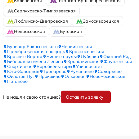
Калининская
Таганско-Краснопресненская
Серпуховско-Тимирязевская
Люблинско-Дмитровская
Замоскворецкая
Некрасовская
Бутовская
Бульвар Рокоссовского
Черкизовская
Преображенская площадь
Красносельская
Красные Ворота
Чистые пруды
Лубянка
Охотный Ряд
Библиотека имени Ленина
Кропоткинская
Фрунзенская
Спортивная
Воробьёвы горы
Университет
Юго-Западная
Тропарёво
Румянцево
Саларьево
Филатов Луг
Прокшино
Ольховая
Новомосковская
Потапово
Не нашли свою станцию?
Оставить заявку